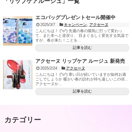
「
リップケアルージュ
」
一覧
エコバッグプレゼントセール開催中
2025/3/7
キャンペーン
,
アクセーヌ
こんにちは！ (^o^) 先週の春の陽気に打って変わっ
て、また冬へと逆戻り、 目まぐるしく変化する気温で
すが、春が来た！ことを...
記事を読む
アクセーヌ リップケア ルージュ 新発売
2025/2/24
アクセーヌ
こんにちは！ (^o^) 寒い日が続いていますが如何お過
ごしでしょうか 暖かい春の訪れが待ち遠しいこの頃…
アクセーヌか...
記事を読む
カテゴリー