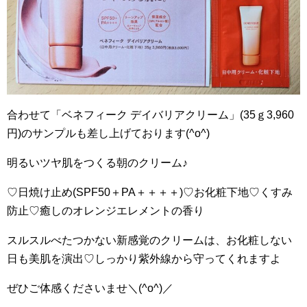
合わせて「ベネフィーク デイバリアクリーム」(35ｇ3,960
円)のサンプルも差し上げております(^o^)
明るいツヤ肌をつくる朝のクリーム♪
♡日焼け止め(SPF50＋PA＋＋＋＋)♡お化粧下地♡くすみ
防止♡癒しのオレンジエレメントの香り
スルスルべたつかない新感覚のクリームは、お化粧しない
日も美肌を演出♡しっかり紫外線から守ってくれますよ
ぜひご体感くださいませ＼(^o^)／