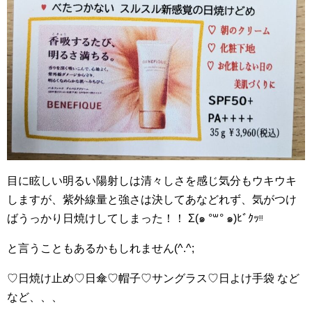
目に眩しい明るい陽射しは清々しさを感じ気分もウキウキ
しますが、紫外線量と強さは決してあなどれず、気がつけ
ばうっかり日焼けしてしまった！！ Σ(๑ °꒳° ๑)ﾋﾞｸｯᵎᵎ
と言うこともあるかもしれません(^.^;
♡日焼け止め♡日傘♡帽子♡サングラス♡日よけ手袋 など
など、、、