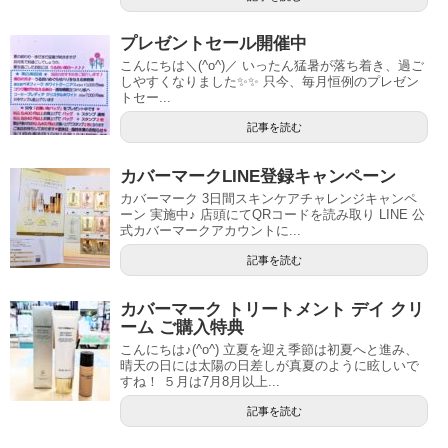
プレゼントセール開催中
こんにちは＼(^o^)／ いったん猛暑が落ち着き、過ご
しやすくなりました✨✨ 只今、毎月恒例のプレゼン
トセー...
記事を読む
カバーマークLINE登録キャンペーン
カバーマーク 3日間スキンケアチャレンジキャンペ
ーン 実施中♪ 店頭にてQRコードを読み取り LINE 公
式カバーマークアカウントに...
記事を読む
カバーマーク トリートメント デイ クリ
ーム ご購入特典
こんにちは♪(^o^) 立夏を迎え季節は初夏へと進み、
晴天の日には太陽の日差しが真夏のように眩しいで
すね！ ５月は7月8月以上...
記事を読む