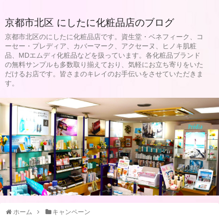
京都市北区 にしたに化粧品店のブログ
京都市北区のにしたに化粧品店です。資生堂・ベネフィーク、コ
ーセー・プレディア、カバーマーク、アクセーヌ、ヒノキ肌粧
品、MDエムディ化粧品などを扱っています。各化粧品ブランド
の無料サンプルも多数取り揃えており、気軽にお立ち寄りをいた
だけるお店です。皆さまのキレイのお手伝いをさせていただきま
す。
ホーム
キャンペーン