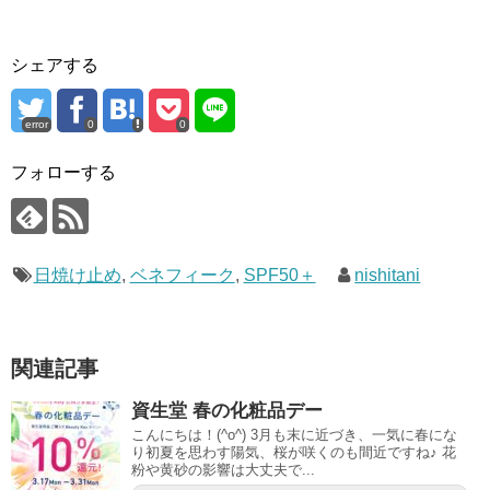
シェアする
error
0
0
フォローする
日焼け止め
,
ベネフィーク
,
SPF50＋
nishitani
関連記事
資生堂 春の化粧品デー
こんにちは！(^o^) 3月も末に近づき、一気に春にな
り初夏を思わす陽気、桜が咲くのも間近ですね♪ 花
粉や黄砂の影響は大丈夫で...