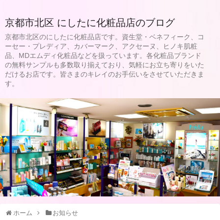
京都市北区 にしたに化粧品店のブログ
京都市北区のにしたに化粧品店です。資生堂・ベネフィーク、コ
ーセー・プレディア、カバーマーク、アクセーヌ、ヒノキ肌粧
品、MDエムディ化粧品などを扱っています。各化粧品ブランド
の無料サンプルも多数取り揃えており、気軽にお立ち寄りをいた
だけるお店です。皆さまのキレイのお手伝いをさせていただきま
す。
ホーム
お知らせ