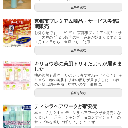
記事を読む
京都市プレミアム商品・サービス券第2
期販売
お知らせです～（*^_^*） 京都市プレミアム商品・サ
ービス券の 第２期販売の申し込みが始まります☆ １
１月１３日から、当店でもご使用...
記事を読む
キリョウ春の美肌トリオたよりが届きま
した
桃の節句も過ぎ、 いよいよ春ですね～（＾◇＾） キ
リョウ 春の美肌トリオの便りが届きました ♪ 春
のお肌は調子を崩しやすいので、健康に...
記事を読む
ディシラヘアワークが新発売
本日、２月２１日 ディシラヘアワークが新発売にな
りました！ 只今、シャンプー＆コンディショナーの
サンプルを差し上げていますので ぜ...