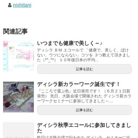
nishitani
関連記事
いつまでも健康で美しく～♪
ディシラ ＢＭ エコールで 「健康で、美しく、ぼけ
ない、ウツにならない」コツを ３つ教えて頂きまし
た（*^_^*） １０年後日本の平均...
記事を読む
ディシラ新カラーワーク誕生です！
『こころで選ぶ色』近日発売です！ （６月２１日新
発売） 先日、大阪会場で開催された ディシラ新カラ
ーワークセミナーに参加してきました～...
記事を読む
ディシラ秋季エコールに参加してきまし
た
昨日は大阪会場で行われた ディシラ セミナーに出