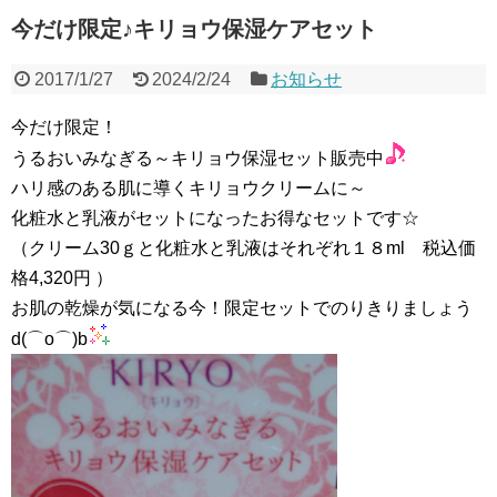
今だけ限定♪キリョウ保湿ケアセット
2017/1/27
2024/2/24
お知らせ
今だけ限定！
うるおいみなぎる～キリョウ保湿セット販売中
ハリ感のある肌に導くキリョウクリームに～
化粧水と乳液がセットになったお得なセットです☆
（クリーム30ｇと化粧水と乳液はそれぞれ１８ml 税込価
格4,320円 ）
お肌の乾燥が気になる今！限定セットでのりきりましょう
d(⌒o⌒)b