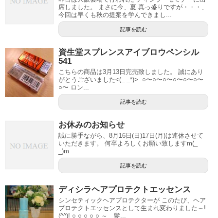
席しました。 まさに今、夏 真っ盛りですが・・・、
今回は早くも秋の提案を学んできまし...
記事を読む
資生堂スプレンスアイブロウペンシル
541
こちらの商品は3月13日完売致しました。 誠にあり
がとうございました<(_ _*)> ○〜○〜○〜○〜○〜○〜
○〜 ロン...
記事を読む
お休みのお知らせ
誠に勝手ながら、8月16日(日)17日(月)は連休させて
いただきます。 何卒よろしくお願い致しますm(_
_)m
記事を読む
ディシラヘアプロテクトエッセンス
シンセティックヘアプロテクターが このたび、ヘア
プロテクトエッセンスとして生まれ変わりました～!
(^^)! ○ ○ ○ ○ ○ ～ 髪...